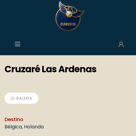
contenido
contenido
Cruzaré Las Ardenas
GALERÍA
Destino
Bélgica
,
Holanda