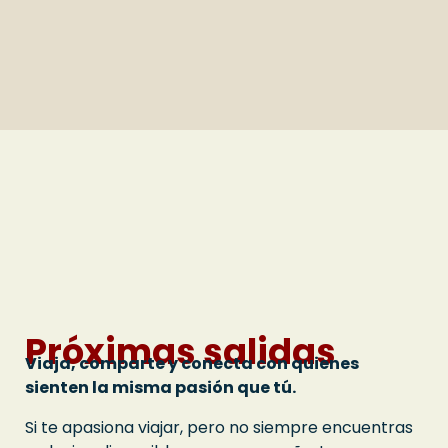
Próximas salidas
Viaja, comparte y conecta con quienes
sienten la misma pasión que tú.
Si te apasiona viajar, pero no siempre encuentras