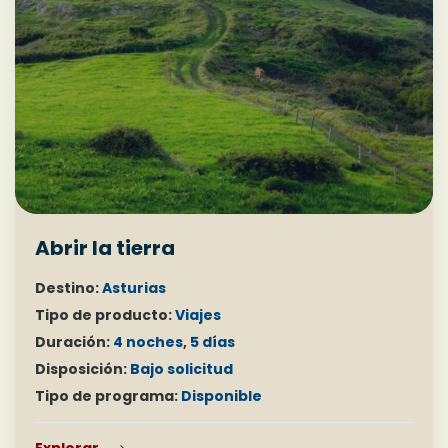
Abrir la tierra
Destino:
Asturias
Tipo de producto:
Viajes
Duración:
4 noches
,
5 días
Disposición:
Bajo solicitud
Tipo de programa:
Disponible