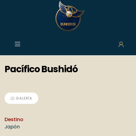
contenido
contenido
Pacífico Bushidó
GALERÍA
Destino
Japón